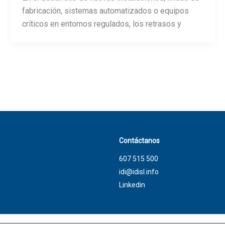
fabricación, sistemas automatizados o equipos
críticos en entornos regulados, los retrasos y
Contáctanos
607 515 500
idi@idisl.info
Linkedin