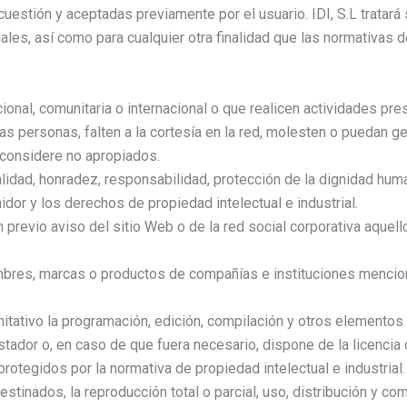
estión y aceptadas previamente por el usuario. IDI, S.L tratará 
iales, así como para cualquier otra finalidad que las normativas
onal, comunitaria o internacional o que realicen actividades pres
s personas, falten a la cortesía en la red, molesten o puedan g
considere no apropiados.
lidad, honradez, responsabilidad, protección de la dignidad huma
idor y los derechos de propiedad intelectual e industrial.
in previo aviso del sitio Web o de la red social corporativa aqu
bres, marcas o productos de compañías e instituciones mencio
limitativo la programación, edición, compilación y otros elemento
stador o, en caso de que fuera necesario, dispone de la licencia
otegidos por la normativa de propiedad intelectual e industrial.
stinados, la reproducción total o parcial, uso, distribución y com