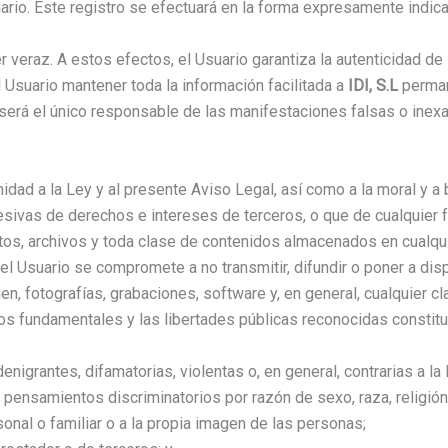
io. Este registro se efectuará en la forma expresamente indicad
er veraz. A estos efectos, el Usuario garantiza la autenticidad d
 Usuario mantener toda la información facilitada a
IDI, S.L
perman
 será el único responsable de las manifestaciones falsas o inexa
idad a la Ley y al presente Aviso Legal, así como a la moral y a
, lesivas de derechos e intereses de terceros, o que de cualquier f
os, archivos y toda clase de contenidos almacenados en cualqui
vo, el Usuario se compromete a no transmitir, difundir o poner a d
n, fotografías, grabaciones, software y, en general, cualquier cl
hos fundamentales y las libertades públicas reconocidas constit
nigrantes, difamatorias, violentas o, en general, contrarias a la l
o pensamientos discriminatorios por razón de sexo, raza, religión
rsonal o familiar o a la propia imagen de las personas;