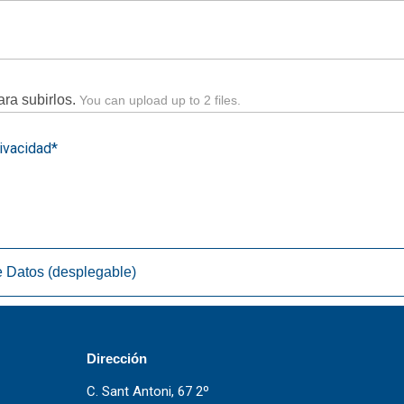
ara subirlos.
You can upload up to 2 files.
rivacidad*
e Datos (desplegable)
Dirección
C. Sant Antoni, 67 2º