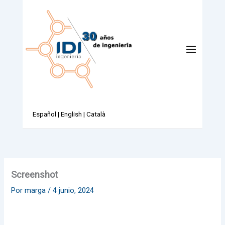
Ir
al
contenido
Español
|
English
|
Català
Screenshot
Por
marga
/
4 junio, 2024