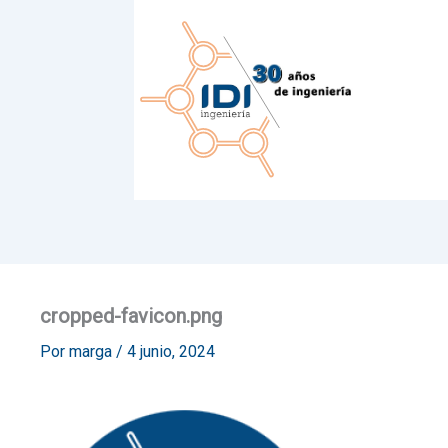
Ir
al
contenido
cropped-favicon.png
Por
marga
/
4 junio, 2024