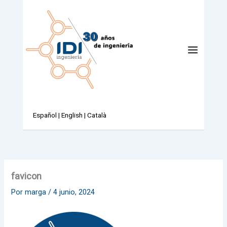
Ir
al
contenido
Español
|
English
|
Català
favicon
Por
marga
/
4 junio, 2024