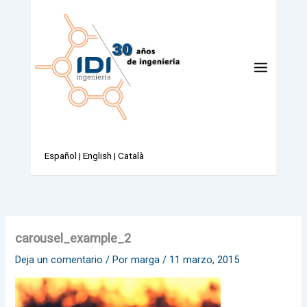
Ir
al
contenido
Español
|
English
|
Català
carousel_example_2
Deja un comentario
/ Por
marga
/
11 marzo, 2015