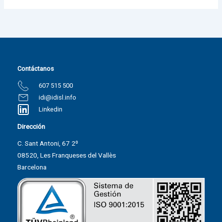
Contáctanos
607 515 500
idi@idisl.info
Linkedin
Dirección
C. Sant Antoni, 67 2º
08520, Les Franqueses del Vallès
Barcelona