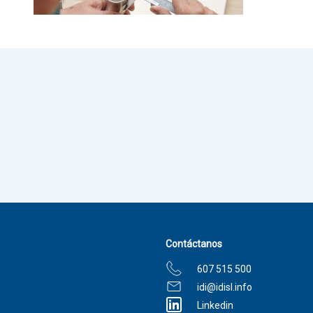
Contáctanos
607 515 500
idi@idisl.info
Linkedin