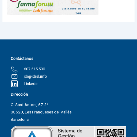
Contáctanos
607 515 500
idi@idisl.info
Linkedin
Dirección
C. Sant Antoni, 67 2º
08520, Les Franqueses del Vallès
Barcelona