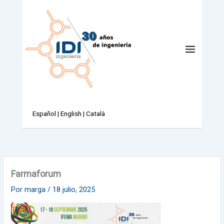
Ir
al
contenido
Español
|
English
|
Català
Farmaforum
Por
marga
/
18 julio, 2025